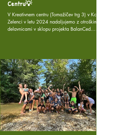
Centru💡
V Kreativnem centru (Tomažičev trg 3) v Kopru
Zelenci v letu 2024 nadaljujemo z otroškimi
delavnicami v sklopu projekta BalanCed.
Izvaja...