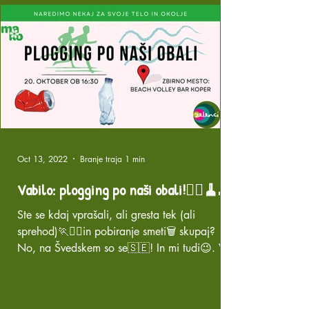
Oct 13, 2022
Branje traja 1 min
Vabilo: plogging po naši obali!🏃‍♀️🧹🌊
Ste se kdaj vprašali, ali gresta tek (ali
sprehod)🏃🚶‍♀️in pobiranje smeti🗑 skupaj?
No, na Švedskem so se🇸🇪! In mi tudi😉. V...