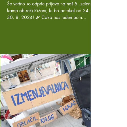
Še vedno so odprte prijave na naš 5. zeleni
kamp ob reki Rižani, ki bo potekal od 24. do
30. 8. 2024! 🌿 Čaka nas teden poln
taborniških...