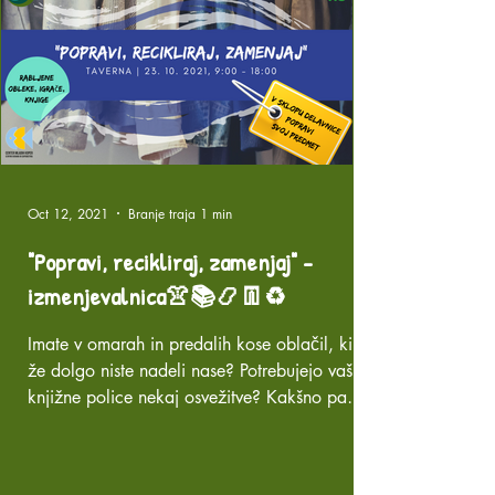
Oct 12, 2021
Branje traja 1 min
"Popravi, recikliraj, zamenjaj" -
izmenjevalnica👚📚📿👖♻️
Imate v omarah in predalih kose oblačil, ki jih
že dolgo niste nadeli nase? Potrebujejo vaše
knjižne police nekaj osvežitve? Kakšno pa
je...