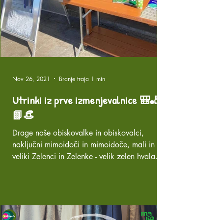
Nov 26, 2021
Branje traja 1 min
Utrinki iz prve izmenjevalnice 🎒🎳
📗👒
Drage naše obiskovalke in obiskovalci,
naključni mimoidoči in mimoidoče, mali in
veliki Zelenci in Zelenke - velik zelen hvala
vsem! Naša...