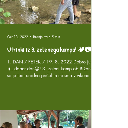
Oct 13, 2022
Branje traja 5 min
Utrinki iz 3. zelenega kampa! 🏕️📷💦
1. DAN / PETEK / 19. 8. 2022 Dobro jutro
☀️, dober dan😉! 3. zeleni kamp ob Rižani🏕
se je tudi uradno pričel in mi smo v vikend...