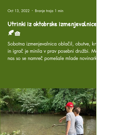
Oct 13, 2022
Branje traja 1 min
Utrinki iz oktobrske izmenjevalnice
🍂🧺
Sobotna izmenjevalnica oblačil, obutve, knjig
in igrač je minila v prav posebni družbi. Med
nas so se namreč pomešale mlade novinarke
in...