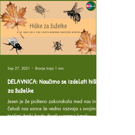
Sep 27, 2021
Branje traja 1 min
DELAVNICA: Naučimo se izdelati hiško
za žuželke
Jesen je že pošteno zakorakala med nas in
četudi nas sonce še vedno razvaja s svojimi
toplimi žarki bodo živali v naravi kmalu
občutile...