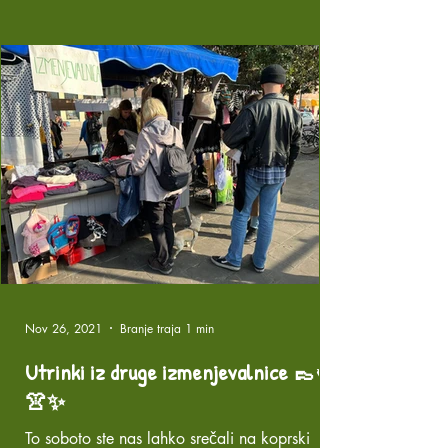
Nov 26, 2021
Branje traja 1 min
Utrinki iz druge izmenjevalnice 👞♻️
👚✨
To soboto ste nas lahko srečali na koprski