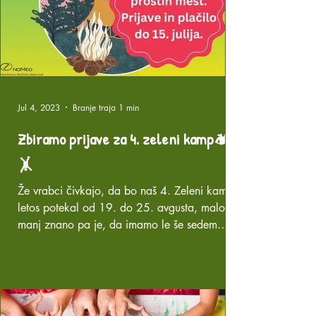
Jul 4, 2023
Branje traja 1 min
Zbiramo prijave za 4. zeleni kamp🏕️
🤸
Že vrabci čivkajo, da bo naš 4. Zeleni kamp
letos potekal od 19. do 25. avgusta, malo
manj znano pa je, da imamo le še sedem
prostih mest...