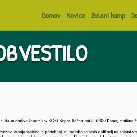
Domov
Novice
Zeleni kamp
D
OBVESTILO
lenci.si« so društvo Tabornikov KOST Koper, Rožna pot 5, 6000 Koper, matična
vezav, branje vsebine in podobno) in uporabo spletnih aplikacij na spletni str