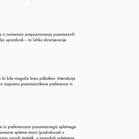
terneta z namenom prepoznavanja posameznih
lja uporabnik – ta lahko shranjevanje
 bi bile mogoče brez piškotkov. Interakcija
stran zapomni posameznikove preference in
teresi in preferencami posameznega spletnega
amezne spletne strani (podrobnosti o
ranju raznih statistik, o navadah spletnega