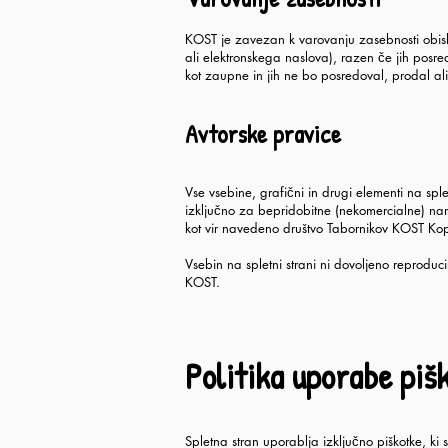
KOST je zavezan k varovanju zasebnosti obisko
ali elektronskega naslova), razen če jih posr
kot zaupne in jih ne bo posredoval, prodal al
Avtorske pravice
Vse vsebine, grafični in drugi elementi na sple
izključno za bepridobitne (nekomercialne) nam
kot vir navedeno društvo Tabornikov KOST Kop
Vsebin na spletni strani ni dovoljeno reproduc
KOST.
Politika uporabe piš
Spletna stran uporablja izključno piškotke, ki