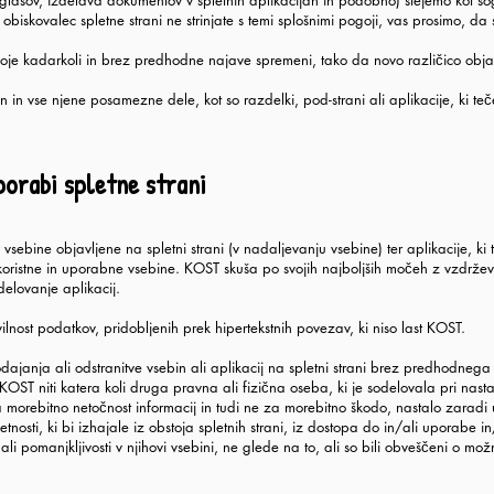
asov, izdelava dokumentov v spletnih aplikacijah in podobno) štejemo kot sogla
 obiskovalec spletne strani ne strinjate s temi splošnimi pogoji, vas prosimo, da 
oje kadarkoli in brez predhodne najave spremeni, tako da novo različico objavi
ran in vse njene posamezne dele, kot so razdelki, pod-strani ali aplikacije, ki te
orabi spletne strani
vsebine objavljene na spletni strani (v nadaljevanju vsebine) ter aplikacije, ki t
ristne in uporabne vsebine. KOST skuša po svojih najboljših močeh z vzdrževan
 delovanje aplikacij.
nost podatkov, pridobljenih prek hipertekstnih povezav, ki niso last KOST.
dajanja ali odstranitve vsebin ali aplikacij na spletni strani brez predhodne
OST niti katera koli druga pravna ali fizična oseba, ki je sodelovala pri nastank
morebitno netočnost informacij in tudi ne za morebitno škodo, nastalo zaradi 
nosti, ki bi izhajale iz obstoja spletnih strani, iz dostopa do in/ali uporabe 
ali pomanjkljivosti v njihovi vsebini, ne glede na to, ali so bili obveščeni o mož