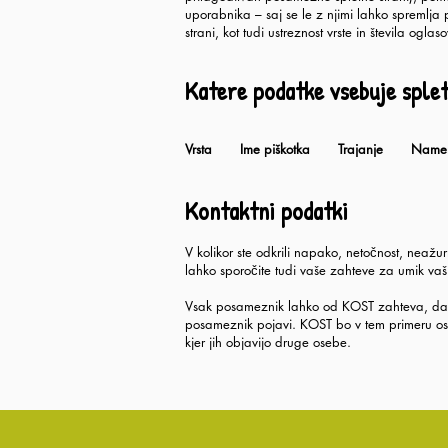
uporabnika – saj se le z njimi lahko spremlja 
strani, kot tudi ustreznost vrste in števila ogla
Katere podatke vsebuje spl
Vrsta Ime piškotka Trajanje Name
Kontaktni podatki
V kolikor ste odkrili napako, netočnost, neažur
lahko sporočite tudi vaše zahteve za umik vaši
Vsak posameznik lahko od KOST zahteva, da um
posameznik pojavi. KOST bo v tem primeru os
kjer jih objavijo druge osebe.