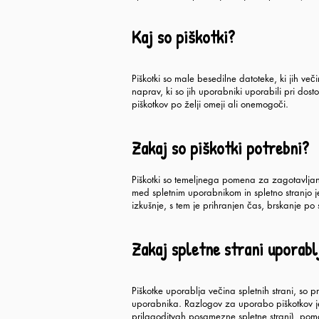
Kaj so piškotki?
Piškotki so male besedilne datoteke, ki jih 
naprav, ki so jih uporabniki uporabili pri do
piškotkov po želji omeji ali onemogoči.
Zakaj so piškotki potrebni?
Piškotki so temeljnega pomena za zagotavljanje
med spletnim uporabnikom in spletno stranjo j
izkušnje, s tem je prihranjen čas, brskanje po s
Zakaj spletne strani uporabl
Piškotke uporablja večina spletnih strani, so 
uporabnika. Razlogov za uporabo piškotkov je 
prilagoditvah posamezne spletne strani), pomag