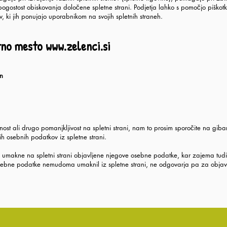
pogostost obiskovanja določene spletne strani. Podjetja lahko s pomočjo piškotko
sov, ki jih ponujajo uporabnikom na svojih spletnih straneh.
etno mesto
www.zelenci.si
n
nost ali drugo pomanjkljivost na spletni strani, nam to prosim sporočite na
giba
h osebnih podatkov iz spletne strani.
akne na spletni strani objavljene njegove osebne podatke, kar zajema tudi s
ebne podatke nemudoma umaknil iz spletne strani, ne odgovarja pa za objavo 