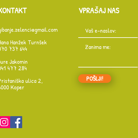
KONTAKT
VPRA
AJ NAS
Š
gibanje.zelenci@gmail.com
Hana Hanžek Turnšek
070 737 644
Jure Jakomin
041 477 284
POŠLJI!
Pristaniška ulica 2,
6000 Koper