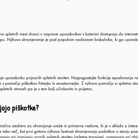
večina spletnih mest shrani v naprave uporabnikov s katerimi dostopajo do in
stopu. Njihovo shranjevanje je pod popolnim nadzorom brskalnika, ki ga uporab
 uporabniku prijaznih spletnih storitev. Najpogostejše funkcije eposlovanja ne
e s pomočjo piškotkov hitrejša in enostavnejša. Z njihovo pomočjo si spletna 
pletnih straneh pa je s tem bolj učinkovito in prijetno.
jajo piškotke?
priročno sredstvo za ohranjanje sveže in primerne vsebine, ki je v skladu z in
tako več, kot prvi gotovo njihova lastnost shranjevanja podatkov o stanju pos
ajo pri izvajanju raznih spletnih storitev (spletne trgovine), pomagajo pri zbi