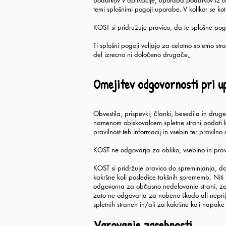
podatkov v aplikacije, uporaba podatkov iz ogl
temi splošnimi pogoji uporabe. V kolikor se kot
KOST si pridružuje pravico, da te splošne pog
Ti splošni pogoji veljajo za celotno spletno st
del izrecno ni določeno drugače
.
Omejitev odgovornosti pri up
Obvestila, prispevki, članki, besedila in druge 
namenom obiskovalcem spletne strani podati ko
pravilnost teh informacij in vsebin ter pravilno
KOST ne odgovarja za obliko, vsebino in pravil
KOST si pridržuje pravico do spreminjanja, do
kakršne koli posledice takšnih sprememb. Niti K
odgovorna za občasno nedelovanje strani, za 
zato ne odgovarja za nobeno škodo ali neprijet
spletnih straneh in/ali za kakršne koli napake 
Varovanje zasebnosti