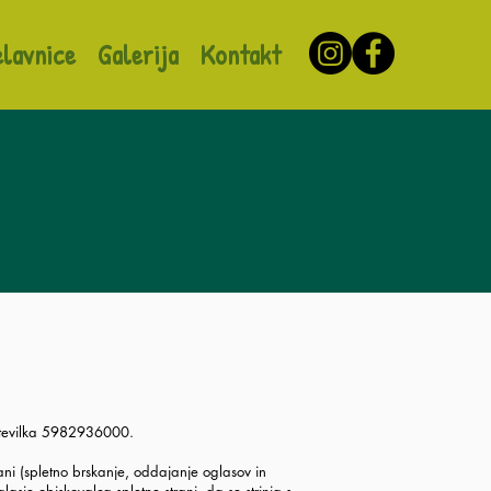
elavnice
Galerija
Kontakt
 številka 5982936000.
ani (spletno brskanje, oddajanje oglasov in