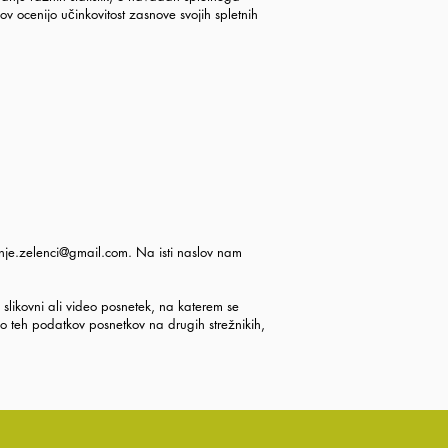
v ocenijo učinkovitost zasnove svojih spletnih
nje.zelenci@gmail.com
. Na isti naslov nam
likovni ali video posnetek, na katerem se
teh podatkov posnetkov na drugih strežnikih,