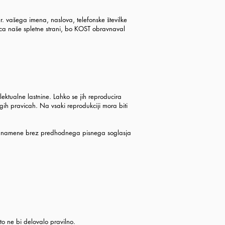
. vašega imena, naslova, telefonske številke
alca naše spletne strani, bo KOST obravnaval
lektualne lastnine. Lahko se jih reproducira
ih pravicah. Na vsaki reprodukciji mora biti
ialne namene brez predhodnega pisnega soglasja
to ne bi delovalo pravilno.