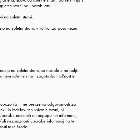
sje obiskovalca spletne strani, da se strinja s
spletne strani ne uporabljate.
 na spletni strani.
čejo na spletni strani, v kolikor za posamezen
ečejo na spletni strani, so nastale z najboljšim
jem spletne strani zagotavljati točnost in
ga opozorila in ne prevzema odgovornosti za
u in izdelavi teh spletnih strani, ni
uporabe netočnih ali nepopolnih informacij,
in/ali nezmožnosti uporabe informacij na teh
nosti take škode.