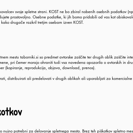
valcev svoje spletne strani. KOST ne bo zbiral nobenih osebnih podatkov (npr
edujete prostovoljno. Osebne podatke, ki jih bomo pridobili od vas kot obiskov
i kako drugače razkril tretjim osebam izven KOST.
tnem mestu taborniki.si so predmet avtorske zaščite ter drugih oblik zaščite inte
ene, pri čemer morajo ohraniti tudi vsa navedena opozorila o avtorskih in drug
er (kopiranje, reprodukcija, objava, download, prenos).
irati, distribuirati ali predelovati v drugih oblikah ali uporabljati za komerc
kotkov
 so nujno potrebni za delovanje spletnega mesta. Brez teh piškotkov spletno mes