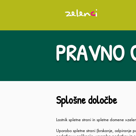
ZELEN
C
I
PRAVNO 
Splošne določbe
Lastnik spletne strani in spletne domene »ze
Uporabo spletne strani (brskanje, odpiranje po